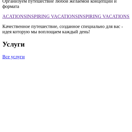
Организуем путешествие любой желаемой концепции и
формата
VACATIONS
INSPIRING VACATIONS
INSPIRING VACATIONS
I
Качественное путешествие, созданное специально для вас -
идея которую мы воплощаем каждый день!
Услуги
Все услуги