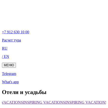
+7 912 630 10 00
Расчет тура
RU
/ EN
МЕНЮ
Telegram
What's app
Отели и усадьбы
 VACATIONS
INSPIRING VACATIONS
INSPIRING VACATIONS