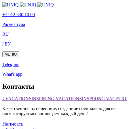
Skip
Skip
links
to
+7 912 630 10 00
primary
navigation
Расчет тура
Skip
to
RU
content
/ EN
МЕНЮ
Telegram
What's app
Контакты
NG VACATIONS
INSPIRING VACATIONS
INSPIRING VACATIO
Качественное путешествие, созданное специально для вас -
идея которую мы воплощаем каждый день!
Написать