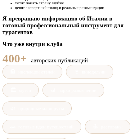
хотят понять страну глубже
ценят экспертный взгляд и реальные рекомендации
Я превращаю информацию об Италии в
готовый профессиональный инструмент для
турагентов
Что уже внутри клуба
400+
авторских публикаций
🏨
🍷
инспекции отелей
винодельни
🏛
🎢
музеи
парки развлечений
🌿
природные маршруты
🚗
🍝
готовые идеи путешествий
рестораны