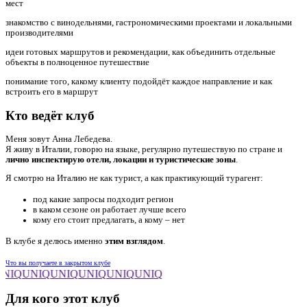
мест
знакомство с винодельнями, гастрономическими проектами и локальными
производителями
идеи готовых маршрутов и рекомендации, как объединить отдельные
объекты в полноценное путешествие
понимание того, какому клиенту подойдёт каждое направление и как
встроить его в маршрут
Кто ведёт клуб
Меня зовут Анна Лебедева.
Я живу в Италии, говорю на языке, регулярно путешествую по стране и
лично инспектирую отели, локации и туристические зоны
.
Я смотрю на Италию не как турист, а как практикующий турагент:
под какие запросы подходит регион
в каком сезоне он работает лучше всего
кому его стоит предлагать, а кому – нет
В клубе я делюсь именно
этим взглядом
.
Что вы получаете в закрытом клубе
NIQ
UNIQ
UNIQ
UNIQ
UNIQ
UNIQ
Для кого этот клуб