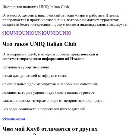
Именно так появился UNIQ Italian Club.
Это место, где опыт, накопленный за годы жизни и работы в Италии,
превращается в практические знания, которые помогают турагентам
создавать более интересные, продуманные и индивидуальные маршруты.
NIQ
UNIQ
UNIQ
UNIQ
UNIQ
UNIQ
Что такое UNIQ Italian Club
Это закрытый Клуб, в котором собрана
практическая и
систематизированная информация об Италии
:
регионы и курортные зоны
отели для ценителей комфорта и стиля
оригинальные идеи маршрутов и необычные сочетания
локации, которые удивят и вдохновят ваших туристов
важные нюансы, которые спасут от неприятных сюрпризов
Без воды, копипаста и пересказов путеводителей.
Оформить доступ
Чем мой Клуб отличается от других