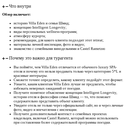
Что внутри
Обзор включает:
историю Villa Eden и семьи Шмид;
концепцию Intelligent Longevity;
виды персональных wellness-программ;
атмосферу курорта;
рекомендации, для какого клиента подходит этот retreat;
материалы личной инспекции, фото и видео;
знакомство с семейными винодельнями и Castel Rametzю
Почему это важно для турагента
Вы поймёте, чем Villa Eden отличается от обычного luxury SPA-
отеля и почему его нельзя продавать только через категорию 5*L и
красивые интерьеры.
Сможете точнее определить, какому клиенту подойдёт этот формат.
Узнаете, каким клиентам Villa Eden лучше не предлагать, чтобы
избежать неверных ожиданий от поездки.
Получите понятное объяснение концепции Intelligent Longevity,
истории отеля и философии семьи Шмид — то, что поможет
содержательно представить объект клиенту.
Увидите отель не только через официальный сайт, но и через личные
фото, видео и впечатления с инспекции.
Получите дополнительный контекст о семейных проектах
владельцев, включая Castel Rametz, который можно использовать
при составлении более содержательной программы поездки.