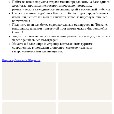
Поймёте, какие форматы отдыха можно предложить на базе одного
хозяйства: проживание, гастрономическую программу,
романтические выходные или несколько дней в тосканской глубинке.
Сможете точнее подобрать Tenuta di Sticciano для пар, небольших
компаний, ценителей вина и клиентов, которые ищут аутентичные
впечатления.
Получите идеи для более содержательных маршрутов по Тоскане,
выходящих за рамки привычной программы между Флоренцией и
Сиеной.
Увидите хозяйство через личные материалы с инспекции, а не только
через официальные фотографии.
Узнаете о более широком тренде в итальянском туризме:
современные винодельни становятся самостоятельными
гастрономическими дестинациями.
Открыть публикацию в Telegram →