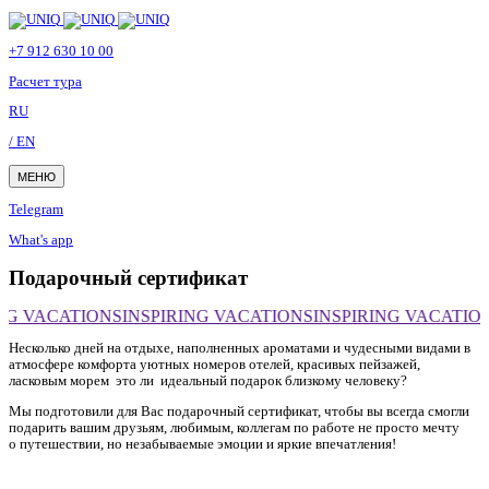
Skip
Skip
to
links
primary
+7 912 630 10 00
navigation
Skip
Расчет тура
to
RU
content
/ EN
МЕНЮ
Telegram
What's app
Подарочный сертификат
NG VACATIONS
INSPIRING VACATIONS
INSPIRING VACATIO
Несколько дней на отдыхе, наполненных ароматами и чудесными видами в
атмосфере комфорта уютных номеров отелей, красивых пейзажей,
ласковым морем это ли идеальный подарок близкому человеку?
Мы подготовили для Вас подарочный сертификат, чтобы вы всегда смогли
подарить вашим друзьям, любимым, коллегам по работе не просто мечту
о путешествии, но незабываемые эмоции и яркие впечатления!