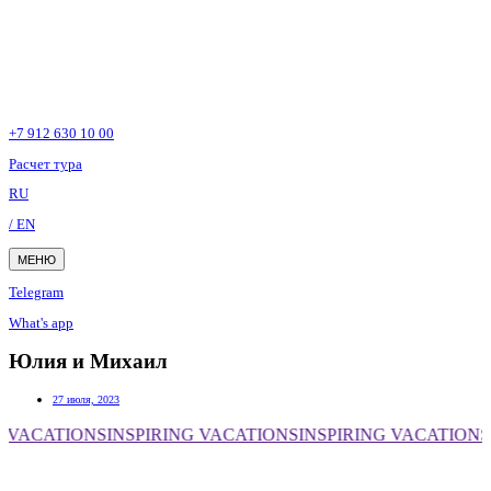
+7 912 630 10 00
Расчет тура
RU
/ EN
МЕНЮ
Telegram
What's app
Юлия и Михаил
27 июля, 2023
 VACATIONS
INSPIRING VACATIONS
INSPIRING VACATIONS