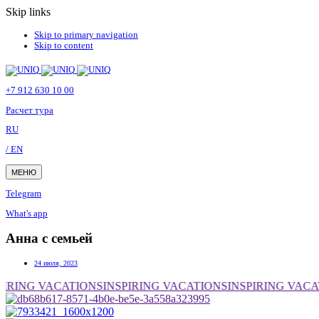
Skip links
Skip to primary navigation
Skip to content
+7 912 630 10 00
Расчет тура
RU
/ EN
МЕНЮ
Telegram
What's app
Анна с семьей
24 июля, 2023
PIRING VACATIONS
INSPIRING VACATIONS
INSPIRING VACA