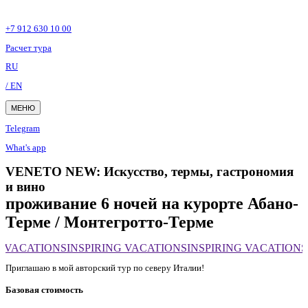
+7 912 630 10 00
Расчет тура
RU
/ EN
МЕНЮ
Telegram
What's app
VENETO NEW: Искусство, термы, гастрономия
и вино
проживание 6 ночей на курорте Абано-
Терме / Монтегротто-Терме
 VACATIONS
INSPIRING VACATIONS
INSPIRING VACATIONS
Приглашаю в мой авторский тур по северу Италии!
Базовая стоимость