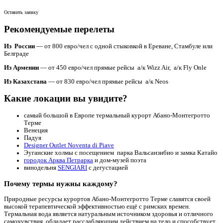
Оставить заявку
Рекомендуемые перелеты
Из России
— от 800 евро/чел с одной стыковкой в Ереване, Стамбуле или
Белграде
Из Армении
— от 450 евро/чел прямые рейсы а/к Wizz Air, а/к Fly Onle
Из Казахстана
— от 830 евро/чел прямые рейсы а/к Neos
Какие локации вы увидите?
самый большой в Европе термальный курорт Абано-Монтегротто
Терме
Венеция
Падуя
Designer Outlet Noventa di Piave
Эуганские холмы с посещением парка Вальсанзибио и замка Катайо
городок Арква Петрарка
и дом-музей поэта
винодельня
SENGIARI
с дегустацией
Почему термы нужны каждому?
Природные ресурсы курортов Абано-Монтегротто Терме славятся своей
высокой терапевтической эффективностью ещё с римских времен.
Термальная вода является натуральным источником здоровья и отличного
самочувствия, обладает расслабляющим действием на тело и способствует