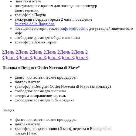
завтрак в отеле
консультация с врачом для посещения процедур
фанготерапии
трансфер в Падую
экскурсия в сердце города 2 часа, посещение
Palazzio della Raggione
посещение исторического
кафе Pedrocchi
с дегустацией знаменитого
кофе
свободное время для обеда и шопинга
трансфер в Абано Терме
2
День 2
День 2
День 2
День 2
День 2
День 2
3
День 3
День 3
День 3
День 3
День 3
День 3
Поездка в Designer Outlet Noventa di Piave*
фанго или эстетические процедуры
завтрак в отеле
трансфер в Designer Outlet Noventa di Piave (за доплату)
свободное время для шопинга
вечером возвращение в отель
свободное время для SPA и отдыха
Венеция
фанго или эстетические процедуры
завтрак в отеле
трансфер на жд станцию ( 5 мин), переезд в Венецию на
поезде (1 час)