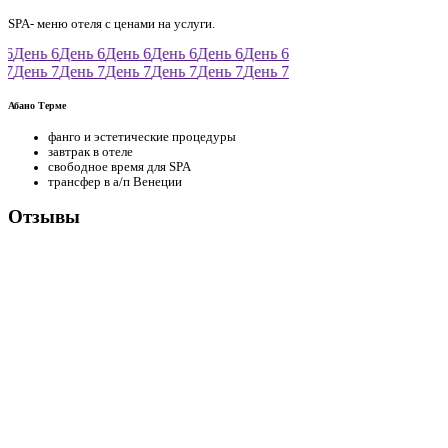
SPA- меню отеля с ценами на услуги.
6
День 6
День 6
День 6
День 6
День 6
День 6
7
День 7
День 7
День 7
День 7
День 7
День 7
Абано Терме
фанго и эстетические процедуры
завтрак в отеле
свободное время для SPA
трансфер в а/п Венеции
Отзывы