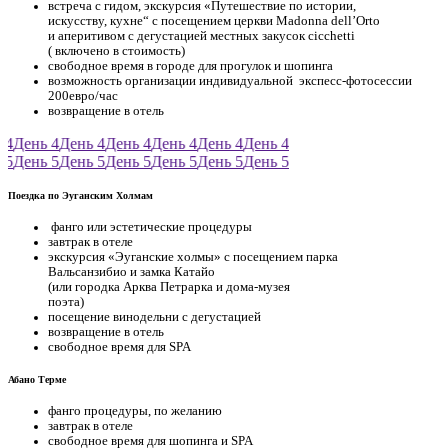
встреча с гидом, экскурсия «Путешествие по истории,
искусству, кухне“ с посещением церкви Madonna dell’Orto
и аперитивом с дегустацией местных закусок cicchetti
( включено в стоимость)
свободное время в городе для прогулок и шопинга
возможность организации индивидуальной экспесс-фотосессии
200евро/час
возвращение в отель
4
День 4
День 4
День 4
День 4
День 4
День 4
5
День 5
День 5
День 5
День 5
День 5
День 5
Поездка по Эуганским Холмам
фанго или эстетические процедуры
завтрак в отеле
экскурсия «Эуганские холмы» с посещением парка
Вальсанзибио и замка Катайо
(или городка Арква Петрарка и дома-музея
поэта)
посещение винодельни с дегустацией
возвращение в отель
свободное время для SPA
Абано Терме
фанго процедуры, по желанию
завтрак в отеле
свободное время для шопинга и SPA