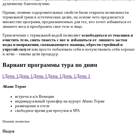
душевному благополучию.
Однако, помимо оздоровительных свойств были открыты возможности
термальной грязи в эстетических целях, на основе чего предлагается
множество программ, предназначенных для тех, кто хочет избавиться от
лишнего веса и преобразить свое тело и лицо.
Грязелечение с термальной водой позволяет
освободиться от токсинов и
очистить тело, снять тяжесть с ног и избавиться от лишнего застоя
воды и напряжения, сковывающего мышцы, обрести стройный и
упругий силуэт
или просто побаловать себя и почувствовать себя хорошо
и легко – таковы цели процедур.
Вариант программы тура по дням
1
День 1
День 1
День 1
День 1
День 1
День 1
Абано Терме
встреча в а/п Венеции
индивидуальный трансфер на курорт Абано Терме
размещение в отеле
свободное время для прогулок и SPA
Показать полностью
Падуя