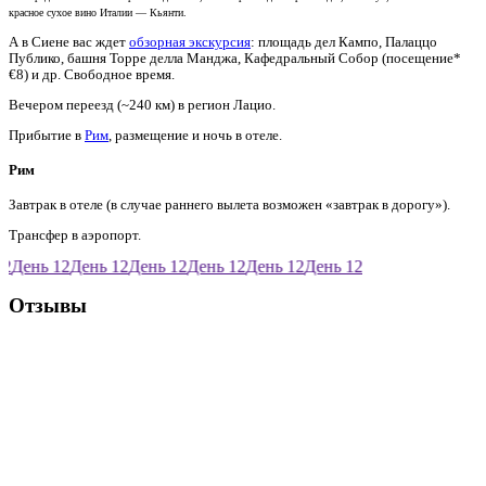
красное сухое вино Италии — Кьянти.
А в Сиене вас ждет
обзорная экскурсия
: площадь дел Кампо, Палаццо
Публико, башня Торре делла Манджа, Кафедральный Собор (посещение*
€8) и др. Свободное время.
Вечером переезд (~240 км) в регион Лацио.
Прибытие в
Рим
, размещение и ночь в отеле.
Рим
Завтрак в отеле (в случае раннего вылета возможен «завтрак в дорогу»).
Трансфер в аэропорт.
2
День 12
День 12
День 12
День 12
День 12
День 12
Отзывы