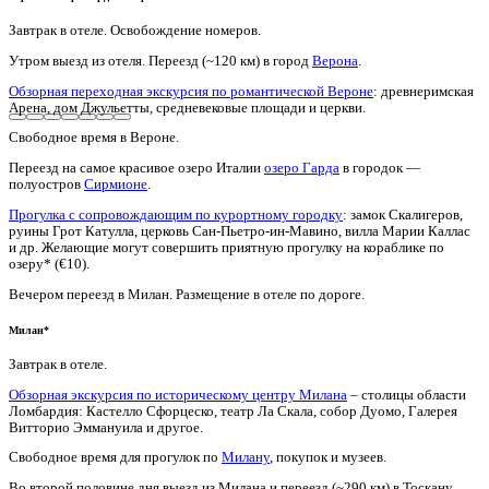
Завтрак в отеле. Освобождение номеров.
Утром выезд из отеля. Переезд (~120 км) в город
Верона
.
Обзорная переходная экскурсия по романтической Вероне
: древнеримская
Арена, дом Джульетты, средневековые площади и церкви.
Свободное время в Вероне.
Переезд на самое красивое озеро Италии
озеро Гарда
в городок —
полуостров
Сирмионе
.
Прогулка с сопровождающим по курортному городку
: замок Скалигеров,
руины Грот Катулла, церковь Сан-Пьетро-ин-Мавино, вилла Марии Каллас
и др. Желающие могут совершить приятную прогулку на кораблике по
озеру* (€10).
Вечером переезд в Милан. Размещение в отеле по дороге.
Милан*
Завтрак в отеле.
Обзорная экскурсия по историческому центру Милана
– столицы области
Ломбардия: Кастелло Сфорцеско, театр Ла Скала, собор Дуомо, Галерея
Витторио Эммануила и другое.
Свободное время для прогулок по
Милану
, покупок и музеев.
Во второй половине дня выезд из Милана и переезд (~290 км) в Тоскану.