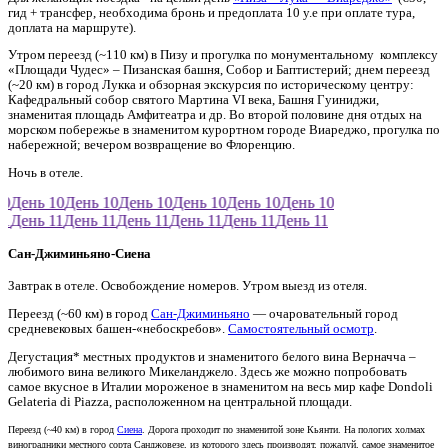
гид + трансфер, необходима бронь и предоплата 10 у.е при оплате тура,
доплата на маршруте).
Утром переезд (~110 км) в Пизу и прогулка по монументальному комплексу
«Площади Чудес» – Пизанская башня, Собор и Баптистерий; днем переезд
(~20 км) в город Лукка и обзорная экскурсия по историческому центру:
Кафедральный собор святого Мартина VI века, Башня Гуиниджи,
знаменитая площадь Амфитеатра и др. Во второй половине дня отдых на
морском побережье в знаменитом курортном городе Виареджо, прогулка по
набережной; вечером возвращение во Флоренцию.
Ночь в отеле.
0
День 10
День 10
День 10
День 10
День 10
День 10
1
День 11
День 11
День 11
День 11
День 11
День 11
Сан-Джиминьяно-Сиена
Завтрак в отеле. Освобождение номеров. Утром выезд из отеля.
Переезд (~60 км) в город
Сан-Джиминьяно
— очаровательный город
средневековых башен-«небоскребов».
Самостоятельный осмотр
.
Дегустация* местных продуктов и знаменитого белого вина Верначча –
любимого вина великого Микеланджело. Здесь же можно попробовать
самое вкусное в Италии мороженое в знаменитом на весь мир кафе Dondoli
Gelateria di Piazza, расположенном на центральной площади.
Переезд (~40 км) в город
Сиена
. Дорога проходит по знаменитой зоне Кьянти. На пологих холмах
виноградники местного сорта Санджовезе, из которого здесь производят, пожалуй, самое знаменитое