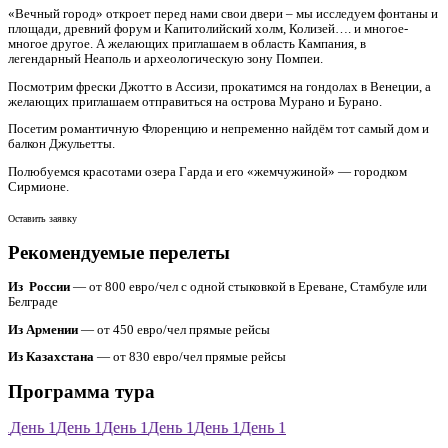
«Вечный город» откроет перед нами свои двери – мы исследуем фонтаны и
площади, древний форум и Капитолийский холм, Колизей…. и многое-
многое другое. А желающих приглашаем в область Кампания, в
легендарный Неаполь и археологическую зону Помпеи.
Посмотрим фрески Джотто в Ассизи, прокатимся на гондолах в Венеции, а
желающих приглашаем отправиться на острова Мурано и Бурано.
Посетим романтичную Флоренцию и непременно найдём тот самый дом и
балкон Джульетты.
Полюбуемся красотами озера Гарда и его «жемчужиной» — городком
Сирмионе.
Оставить заявку
Рекомендуемые перелеты
Из России
— от 800 евро/чел с одной стыковкой в Ереване, Стамбуле или
Белграде
Из Армении
— от 450 евро/чел прямые рейсы
Из Казахстана
— от 830 евро/чел прямые рейсы
Программа тура
1
День 1
День 1
День 1
День 1
День 1
День 1