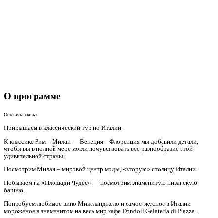
О программе
Оставить заявку
Приглашаем в классический тур по Италии.
К классике Рим – Милан — Венеция – Флоренция мы добавили детали,
чтобы вы в полной мере могли почувствовать всё разнообразие этой
удивительной страны.
Посмотрим Милан – мировой центр моды, «вторую» столицу Италии.
Побываем на «Площади Чудес» — посмотрим знаменитую пизанскую
башню.
Попробуем любимое вино Микеланджело и самое вкусное в Италии
мороженое в знаменитом на весь мир кафе Dondoli Gelateria di Piazza.