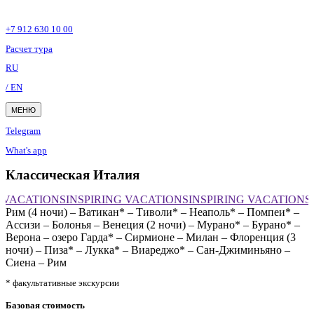
+7 912 630 10 00
Расчет тура
RU
/ EN
МЕНЮ
Telegram
What's app
Классическая Италия
 VACATIONS
INSPIRING VACATIONS
INSPIRING VACATIONS
I
Рим (4 ночи) – Ватикан* – Тиволи* – Неаполь* – Помпеи* –
Ассизи – Болонья – Венеция (2 ночи) – Мурано* – Бурано* –
Верона – озеро Гарда* – Сирмионе – Милан – Флоренция (3
ночи) – Пиза* – Лукка* – Виареджо* – Сан-Джиминьяно –
Сиена – Рим
* факультативные экскурсии
Базовая стоимость