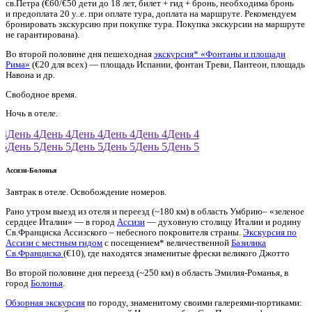
св.Петра (€60/€50 дети до 18 лет, билет + гид + бронь, необходима бронь
и предоплата 20 у..е. при оплате тура, доплата на маршруте. Рекомендуем
бронировать экскурсию при покупке тура. Покупка экскурсии на маршруте
не гарантирована).
Во второй половине дня пешеходная
экскурсия* «Фонтаны и площади
Рима»
(€20 для всех) — площадь Испании, фонтан Треви, Пантеон, площадь
Навона и др.
Свободное время.
Ночь в отеле.
4
День 4
День 4
День 4
День 4
День 4
День 4
5
День 5
День 5
День 5
День 5
День 5
День 5
Ассизи-Болонья
Завтрак в отеле. Освобождение номеров.
Рано утром выезд из отеля и переезд (~180 км) в область Умбрию– «зеленое
сердцее Италии» — в город
Ассизи
— духовную столицу Италии и родину
Св.Франциска Ассизского – небесного покровителя страны.
Экскурсия по
Ассизи с местным гидом
с посещением* величественной
Базилика
Св.Франциска
(€10), где находятся знаменитые фрески великого Джотто
Во второй половине дня переезд (~250 км) в область Эмилия-Романья, в
город
Болонья
.
Обзорная экскурсия
по городу, знаменитому своими галереями-портиками: