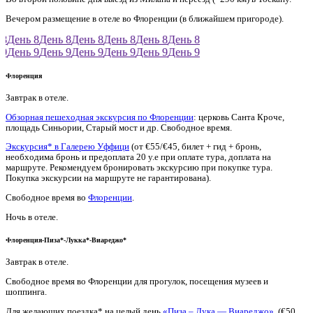
Вечером размещение в отеле во Флоренции (в ближайшем пригороде).
8
День 8
День 8
День 8
День 8
День 8
День 8
9
День 9
День 9
День 9
День 9
День 9
День 9
Флоренция
Завтрак в отеле.
Обзорная пешеходная экскурсия по Флоренции
: церковь Санта Кроче,
площадь Синьории, Старый мост и др. Свободное время.
Экскурсия* в Галерею Уффици
(от €55/€45, билет + гид + бронь,
необходима бронь и предоплата 20 у.е при оплате тура, доплата на
маршруте. Рекомендуем бронировать экскурсию при покупке тура.
Покупка экскурсии на маршруте не гарантирована).
Свободное время во
Флоренции
.
Ночь в отеле.
Флоренция-Пиза*-Лукка*-Виареджо*
Завтрак в отеле.
Свободное время во Флоренции для прогулок, посещения музеев и
шоппинга.
Для желающих поездка* на целый день
«Пиза – Лука — Виареджо»
(€50,