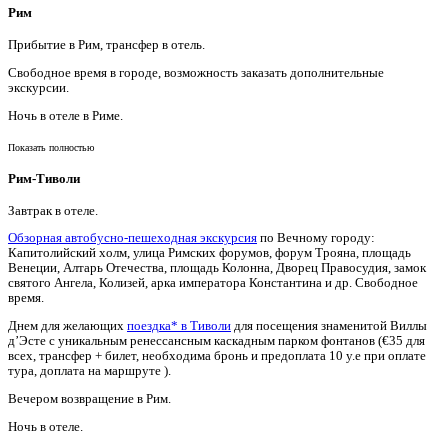
Рим
Прибытие в Рим, трансфер в отель.
Свободное время в городе, возможность заказать дополнительные
экскурсии.
Ночь в отеле в Риме.
Показать полностью
Рим-Тиволи
Завтрак в отеле.
Обзорная автобусно-пешеходная экскурсия
по Вечному городу:
Капитолийский холм, улица Римских форумов, форум Трояна, площадь
Венеции, Алтарь Отечества, площадь Колонна, Дворец Правосудия, замок
святого Ангела, Колизей, арка императора Константина и др. Свободное
время.
Днем для желающих
поездка* в Тиволи
для посещения знаменитой Виллы
д’Эсте с уникальным ренессансным каскадным парком фонтанов (€35 для
всех, трансфер + билет, необходима бронь и предоплата 10 у.е при оплате
тура, доплата на маршруте ).
Вечером возвращение в Рим.
Ночь в отеле.