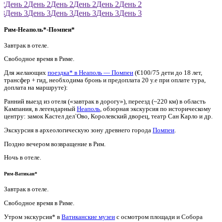
2
День 2
День 2
День 2
День 2
День 2
День 2
3
День 3
День 3
День 3
День 3
День 3
День 3
Рим-Неаполь*-Помпеи*
Завтрак в отеле.
Свободное время в Риме.
Для желающих
поездка* в Неаполь — Помпеи
(€100/75 дети до 18 лет,
трансфер + гид, необходима бронь и предоплата 20 у.е при оплате тура,
доплата на маршруте):
Ранний выезд из отеля («завтрак в дорогу»), переезд (~220 км) в область
Кампания, в легендарный
Неаполь
, обзорная экскурсия по историческому
центру: замок Кастел дел`Ово, Королевский дворец, театр Сан Карло и др.
Экскурсия в археологическую зону древнего города
Помпеи
.
Поздно вечером возвращение в Рим.
Ночь в отеле.
Рим-Ватикан*
Завтрак в отеле.
Свободное время в Риме.
Утром экскурсия* в
Ватиканские музеи
с осмотром площади и Собора