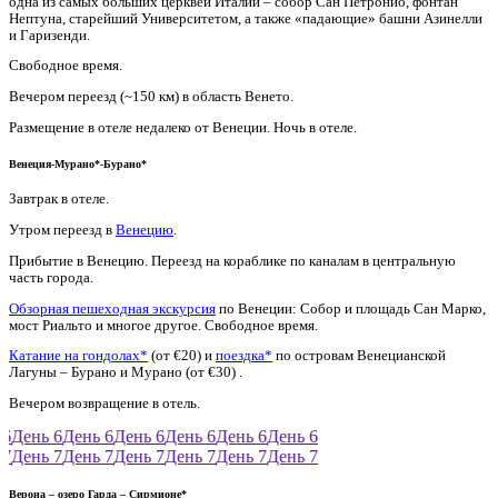
одна из самых больших церквей Италии – собор Сан Петронио, фонтан
Нептуна, старейший Университетом, а также «падающие» башни Азинелли
и Гаризенди.
Свободное время.
Вечером переезд (~150 км) в область Венето.
Размещение в отеле недалеко от Венеции. Ночь в отеле.
Венеция-Мурано*-Бурано*
Завтрак в отеле.
Утром переезд в
Венецию
.
Прибытие в Венецию. Переезд на кораблике по каналам в центральную
часть города.
Обзорная пешеходная экскурсия
по Венеции: Собор и площадь Сан Марко,
мост Риальто и многое другое. Свободное время.
Катание на гондолах*
(от €20) и
поездка*
по островам Венецианской
Лагуны – Бурано и Мурано (от €30) .
Вечером возвращение в отель.
6
День 6
День 6
День 6
День 6
День 6
День 6
7
День 7
День 7
День 7
День 7
День 7
День 7
Верона – озеро Гарда – Сирмионе*