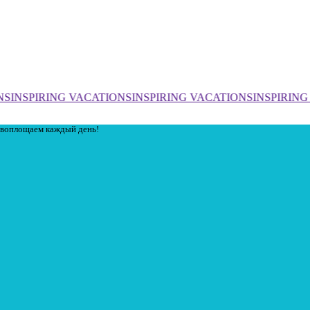
NS
INSPIRING VACATIONS
INSPIRING VACATIONS
INSPIRING
ы воплощаем каждый день!