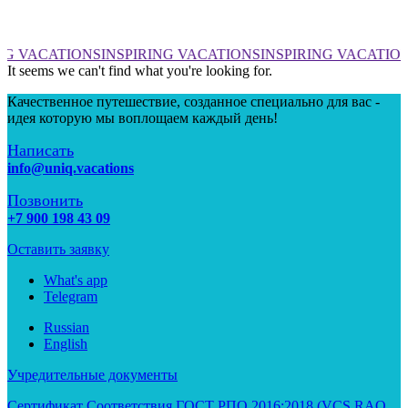
NG VACATIONS
INSPIRING VACATIONS
INSPIRING VACATIO
It seems we can't find what you're looking for.
Качественное путешествие, созданное специально для вас -
идея которую мы воплощаем каждый день!
Написать
info@uniq.vacations
Позвонить
+7 900 198 43 09
Оставить заявку
What's app
Telegram
Russian
English
Учредительные документы
Сертификат Соответствия ГОСТ РПО 2016:2018 (VCS RAO