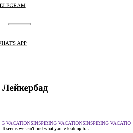
TELEGRAM
HAT'S APP
Лейкербад
NG VACATIONS
INSPIRING VACATIONS
INSPIRING VACATIO
It seems we can't find what you're looking for.