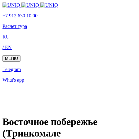
Skip
Skip
links
to
+7 912 630 10 00
primary
navigation
Расчет тура
Skip
to
RU
content
/ EN
МЕНЮ
Telegram
What's app
Восточное побережье
(Тринкомале