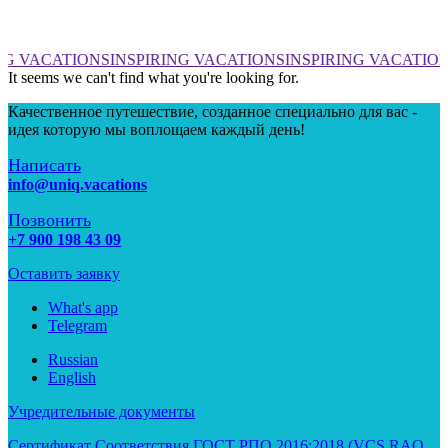
NG VACATIONS
INSPIRING VACATIONS
INSPIRING VACATIO
It seems we can't find what you're looking for.
Качественное путешествие, созданное специально для вас -
идея которую мы воплощаем каждый день!
Написать
info@uniq.vacations
Позвонить
+7 900 198 43 09
Оставить заявку
What's app
Telegram
Russian
English
Учредительные документы
Сертификат Соответствия ГОСТ РПО 2016:2018 (VCS RAO