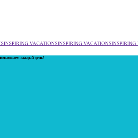
S
INSPIRING VACATIONS
INSPIRING VACATIONS
INSPIRING
ы воплощаем каждый день!