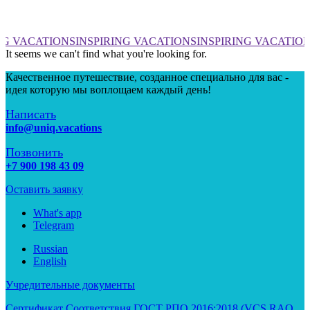
NG VACATIONS
INSPIRING VACATIONS
INSPIRING VACATIO
It seems we can't find what you're looking for.
Качественное путешествие, созданное специально для вас -
идея которую мы воплощаем каждый день!
Написать
info@uniq.vacations
Позвонить
+7 900 198 43 09
Оставить заявку
What's app
Telegram
Russian
English
Учредительные документы
Сертификат Соответствия ГОСТ РПО 2016:2018 (VCS RAO