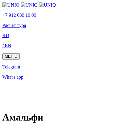
Skip
Skip
links
to
+7 912 630 10 00
primary
navigation
Расчет тура
Skip
to
RU
content
/ EN
МЕНЮ
Telegram
What's app
Амальфи