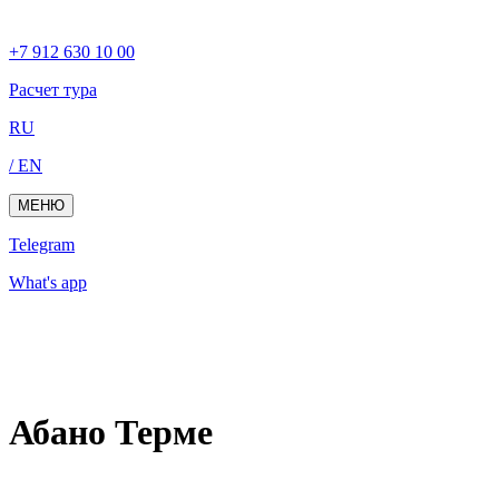
+7 912 630 10 00
Расчет тура
RU
/ EN
МЕНЮ
Telegram
What's app
Абано Терме