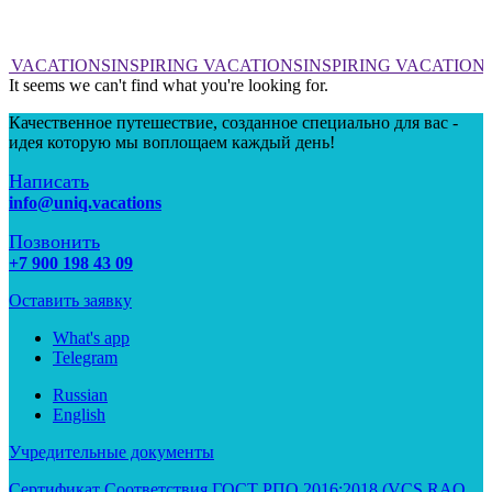
G VACATIONS
INSPIRING VACATIONS
INSPIRING VACATION
It seems we can't find what you're looking for.
Качественное путешествие, созданное специально для вас -
идея которую мы воплощаем каждый день!
Написать
info@uniq.vacations
Позвонить
+7 900 198 43 09
Оставить заявку
What's app
Telegram
Russian
English
Учредительные документы
Сертификат Соответствия ГОСТ РПО 2016:2018 (VCS RAO