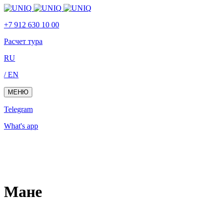
Skip
Skip
links
to
+7 912 630 10 00
primary
navigation
Расчет тура
Skip
to
RU
content
/ EN
МЕНЮ
Telegram
What's app
Мане