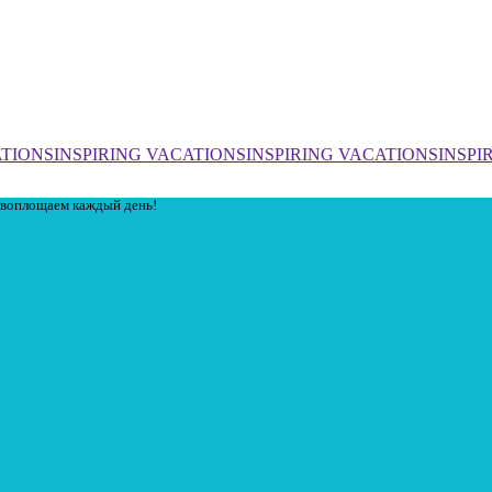
TIONS
INSPIRING VACATIONS
INSPIRING VACATIONS
INSPI
ы воплощаем каждый день!