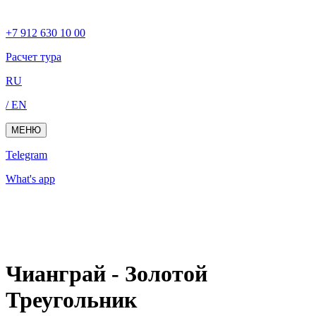
+7 912 630 10 00
Расчет тура
RU
/ EN
МЕНЮ
Telegram
What's app
Чианграй - Золотой
Треугольник