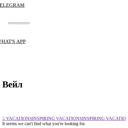
TELEGRAM
HAT'S APP
Вейл
NG VACATIONS
INSPIRING VACATIONS
INSPIRING VACATIO
It seems we can't find what you're looking for.