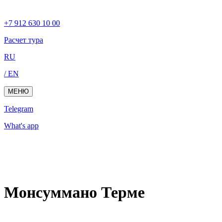
+7 912 630 10 00
Расчет тура
RU
/ EN
МЕНЮ
Telegram
What's app
Монсуммано Терме