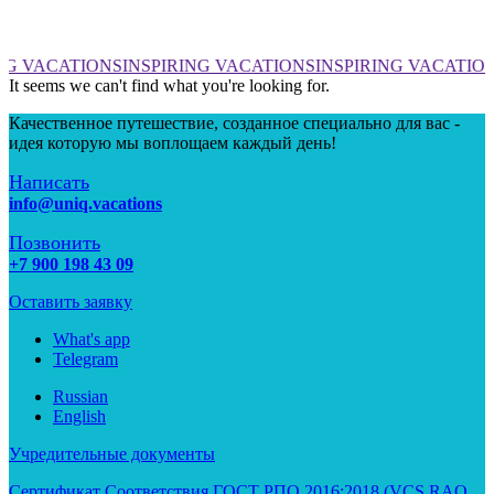
NG VACATIONS
INSPIRING VACATIONS
INSPIRING VACATIO
It seems we can't find what you're looking for.
Качественное путешествие, созданное специально для вас -
идея которую мы воплощаем каждый день!
Написать
info@uniq.vacations
Позвонить
+7 900 198 43 09
Оставить заявку
What's app
Telegram
Russian
English
Учредительные документы
Сертификат Соответствия ГОСТ РПО 2016:2018 (VCS RAO