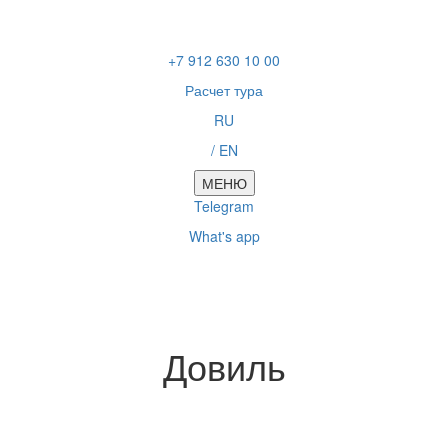
Skip
Skip
links
to
primary
+7 912 630 10 00
navigation
Skip
Расчет тура
to
RU
content
/ EN
МЕНЮ
Telegram
What's app
Довиль