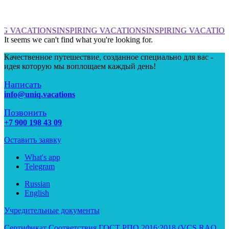
NG VACATIONS
INSPIRING VACATIONS
INSPIRING VACATIO
It seems we can't find what you're looking for.
Качественное путешествие, созданное специально для вас -
идея которую мы воплощаем каждый день!
Написать
info@uniq.vacations
Позвонить
+7 900 198 43 09
Оставить заявку
What's app
Telegram
Russian
English
Учредительные документы
Сертификат Соответствия ГОСТ РПО 2016:2018 (VCS RAO