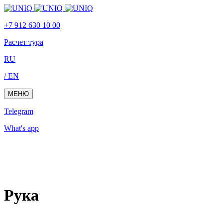
Skip
Skip
links
to
+7 912 630 10 00
primary
navigation
Расчет тура
Skip
to
RU
content
/ EN
МЕНЮ
Telegram
What's app
Рука