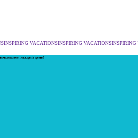
S
INSPIRING VACATIONS
INSPIRING VACATIONS
INSPIRING
ы воплощаем каждый день!